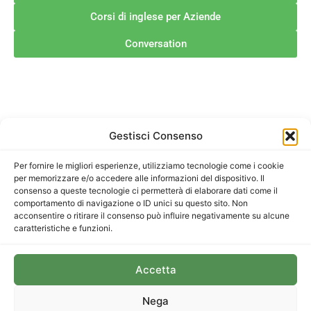
Corsi di inglese per Aziende
Conversation
Gestisci Consenso
Recapiti
Informativa Privacy
Telefono +39 335 842
Per fornire le migliori esperienze, utilizziamo tecnologie come i cookie
3627
per memorizzare e/o accedere alle informazioni del dispositivo. Il
Cookie Policy
Email:
consenso a queste tecnologie ci permetterà di elaborare dati come il
info@stepbystepenglish.it
comportamento di navigazione o ID unici su questo sito. Non
Disclaimer
acconsentire o ritirare il consenso può influire negativamente su alcune
Partita IVA: 13115170014
caratteristiche e funzioni.
Accetta
Nega